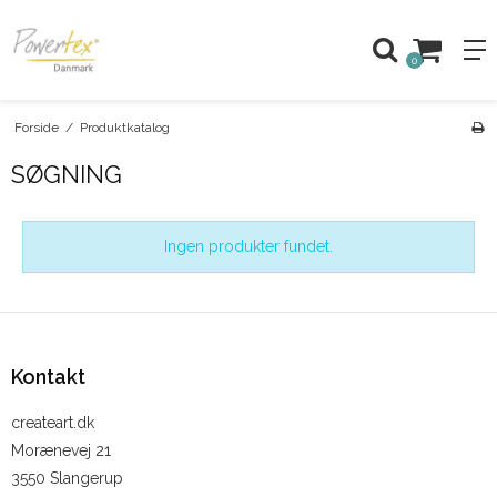
0
Forside
/
Produktkatalog
SØGNING
Ingen produkter fundet.
Kontakt
createart.dk
Morænevej 21
3550 Slangerup